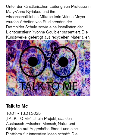
Unter der künstlerischen Leitung von Professorin
Mary-Anne Kyriakou und ihrer
wissenschaftlichen Mitarbeiterin Valerie Meyer
wurden Arbeiten von Studierenden der
Detmolder Schule sowie eine Installation der
Lichtkünstlerin Yvonne Goulbier präsentiert. Die
Kunstwerke, gefertigt aus recycelten Materialien,
setzten sich kreativ mit den Themen
Umweltverschmutzung, Recycling und
Upcycling auseinander.
Talk to Me
10.01 - 13.01.2025
„TALK TO ME“ ist ein Projekt, das den
Austausch zwischen Mensch, Natur und
Objekten auf Augenhöhe fördert und eine
Plattform für innovative Ideen schafft. Die