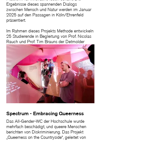
Ergebnisse dieses spannenden Dialogs
zwischen Mensch und Natur werden im Januar
2025 auf den Passagen in Köln/Ehrenfeld
präsentiert.
Im Rahmen dieses Projekts Methode entwickeln
25 Studierende in Begleitung von Prof. Nicolas
Rauch und Prof. Tim Brauns der Detmolder
Schule für Gestaltung Rauminstallationen,
Prozesse und Produkte, indem sie Natur- und
Kulturelementen spezifische Charaktere
verleihen und mit ihnen in einen Dialog treten.
Auf diese Weise erforschen sie, wie das Design
durch eine respektvolle, interaktive Beziehung zu
nicht-menschlichen Akteuren bereichert werden
kann.
Spectrum - Embracing Queerness
Das All-Gender-WC der Hochschule wurde
mehrfach beschädigt, und queere Menschen
berichten von Diskriminierung. Das Projekt
„Queerness on the Countryside“, geleitet von