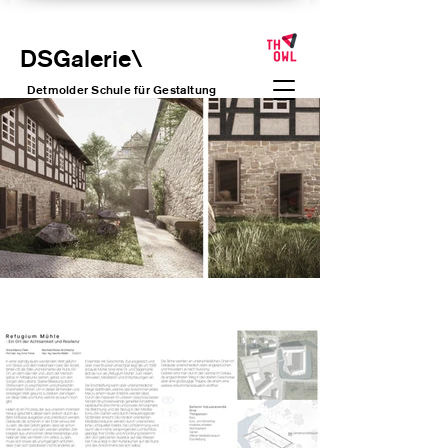
DSGalerie
\
Detmolder Schule für Gesta
ltung