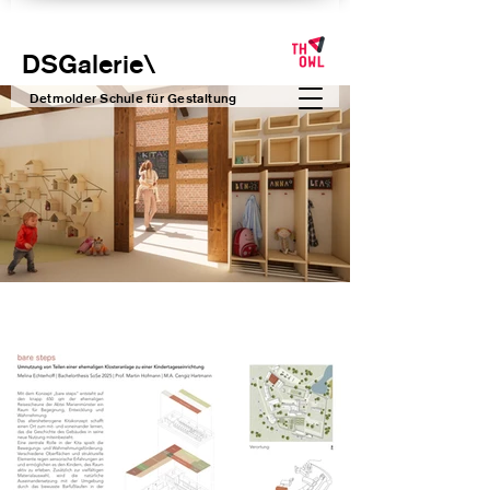
DSGalerie
\
Detmolder Schule für Gesta
ltung