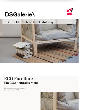
DSGalerie
\
Detmolder Schule für Gesta
ltung