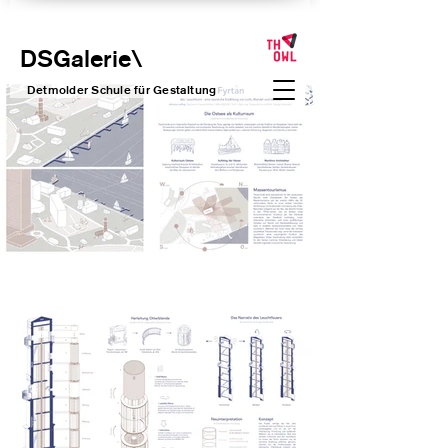
DSGalerie
\
Detmolder Schule für Gesta
ltung