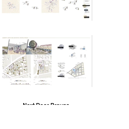
Next Door Breuna
"nur eine Tür entfernt"
Dynamisches