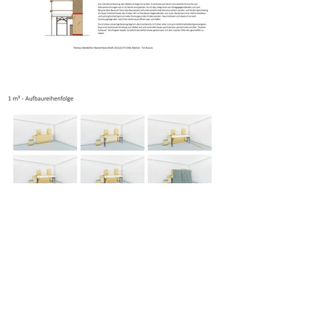
1 m3
Thomas Eikenkoetter | Sommersemester 2023
<
NEXT >
zurück zur Übersicht