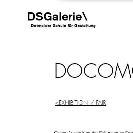
DSGalerie
\
Detmolder Schule für Gesta
ltung
DOCO
<EXHIBITION / FAIR