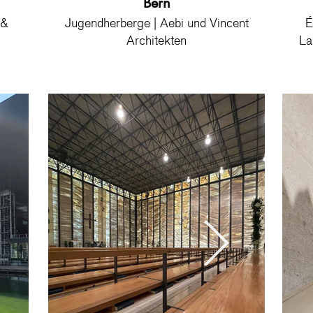
Laufen
Bern
7 Gebäude für Ricola | Herzog &
Jugendherberge | Aebi und Vincent
7 Gebäude 
Jugen
É
Demeuron
Architekten
La