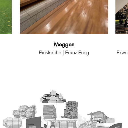
Luzern
Meggen
KKL | Jean Nouvel
Piuskirche | Franz Füeg
Erwe
K