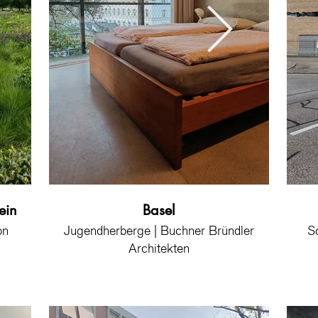
ein
Vitra Campus | Weil am Rhein
Basel
Vitra C
on
Vitra Haus | Herzog & Demeuron
Jugendherberge | Buchner Bründler
Vitra H
Jugen
S
Architekten