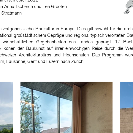
ommersemester 2022
.`in Anna Tscherch und Lea Grooten
e Stratmann
e zeitgenössische Baukultur in Europa. Dies gilt sowohl für die arc
ational großstädtischem Gepräge und regional typisch verorteten Ba
h wirtschaftlichen Gegebenheiten des Landes geprägt. 17 Bache
che Ikonen der Baukunst auf ihrer einwöchigen Reise durch die We
Schweizer Architekturbüros und Hochschulen. Das Programm wur
ern, Lausanne, Genf und Luzern nach Zürich.