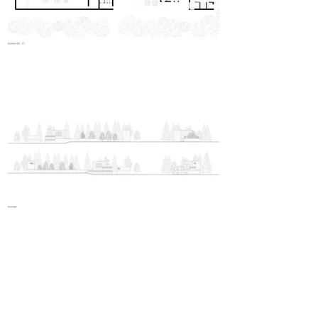
Krematorium Rostock
Jonas Mause | Sommersemester 2023