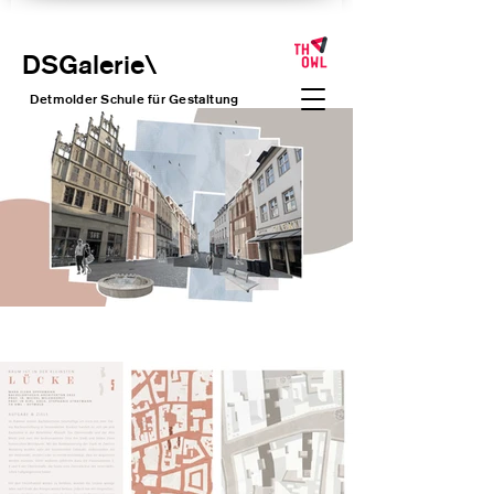
DSGalerie
\
Detmolder Schule für Gesta
ltung