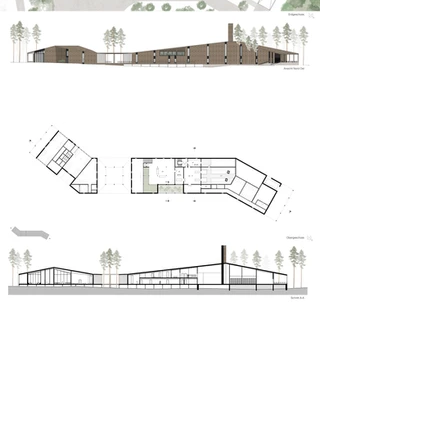
Waldkrematorium Umea
Chantal Pamin | Sommersemester 2024