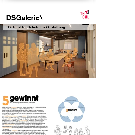
DSGalerie
\
Detmolder Schule für Gesta
ltung