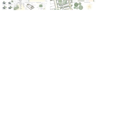
Spiegelfabrik
Mannheim
Laura Wallmeier | Sommersemester 2024
<
NEXT >
zurück zur Übersicht
follow us on
©2025 DSGalerie