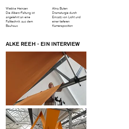
Wiebke Heinzen
Alina Buten
Die Albers-Faltung ist
Dramaturgie durch
angelehnt an eine
Einsatz von Licht und
Falttechnik aus dem
einer tieferen
Bauhaus
Kameraposition
ALKE REEH - EIN INTERVIEW