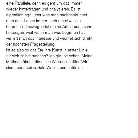
eine Parallele, denn es geht um das immer
wieder hinterfragen und analysieren. Es ist
eigentlich egal über was man nachdenkt aber
man denkt eben immer nach um etwas zu
begreifen. Deswegen ist meine Arbeit auch sehr
heterogen, weil wenn man was begriffen hat
verliert man das Interesse und widmet sich direkt
der nächsten Fragestellung.
Ist es also so das Sie Ihre Kunst in erster Linie
für sich selbst machen? Ich glaube schon! Meine
Methode ähnelt die eines Wissenschaftler. Wir
sind aber auch soziale Wesen und natürlich
möchte man das dann auch zur Disposition
stellen oder mit anderen darüber diskutieren.
Also begreifen Sie mit Ihrer Kunst selbst erstmal
Ihre Fragestellung und schauen wie Betrachter
später darauf reagieren?
Ja, man stellt es einfach zur Diskussion.
Genauso wie ich gerne, von guten Leuten,
Sachen angucke. Es wäre auch falsch, wenn
man sagt man macht es immer nur in seinem
Atelier, denn ein Ausstellungsraum ist eben auch
ein ganz anderer Raum und damit überprüft