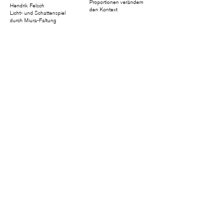
Proportionen verändern
Hendrik Felsch
den Kontext
Licht- und Schattenspiel
durch Miura-Faltung