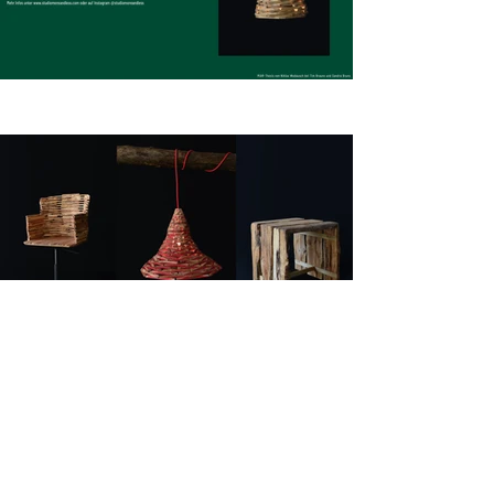
USE LESS WOOD | USELESS
WOOD
Niklas Wodausch | Sommersemester 2023
NEXT >