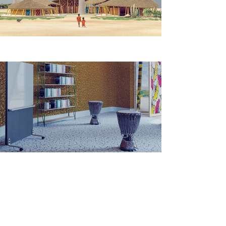
in FACID textile
facade system
Isabella Sanches | Sommersemester
2023