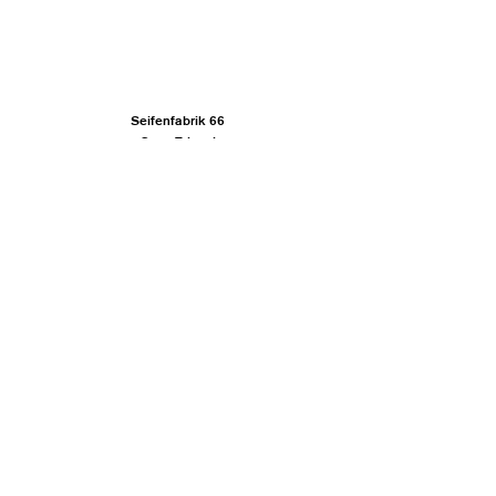
Seifenfabrik 66
Gesa Trispel
Stellwerk
Marie Luisa Zumpe