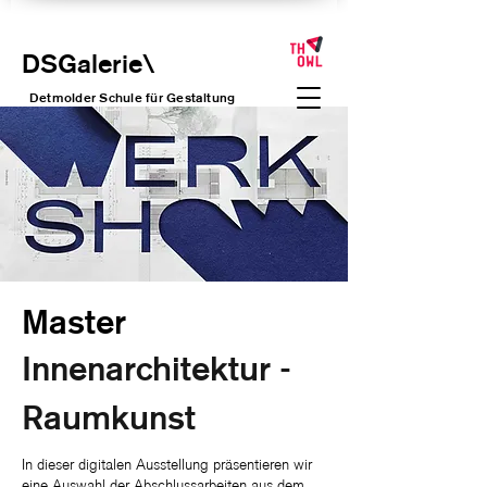
DSGalerie
\
Detmolder Schule für Gesta
ltung
Master
Innenarchitektur -
Raumkunst
In dieser digitalen Ausstellung präsentieren wir
eine Auswahl der Abschlussarbeiten aus dem